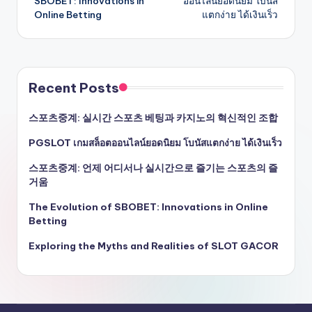
SBOBET: Innovations in
ออนไลน์ยอดนิยม โบนัส
Online Betting
แตกง่าย ได้เงินเร็ว
Recent Posts
스포츠중계: 실시간 스포츠 베팅과 카지노의 혁신적인 조합
PGSLOT เกมสล็อตออนไลน์ยอดนิยม โบนัสแตกง่าย ได้เงินเร็ว
스포츠중계: 언제 어디서나 실시간으로 즐기는 스포츠의 즐
거움
The Evolution of SBOBET: Innovations in Online
Betting
Exploring the Myths and Realities of SLOT GACOR