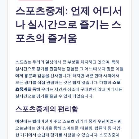
B
in
스포츠중계: 언제 어디서
l
o
나 실시간으로 즐기는 스
g
포츠의 즐거움
L
is
ti
스포츠는 우리의 일상에서 큰 부분을 차지하고 있으며, 특히
실시간으로 경기를 관람하는 경험은 그 어느 때보다 많은 이들
n
에게 흥분과 감동을 선사합니다. 하지만 바쁜 현대 사회에서
g
모든 경기를 직접 관람하는 것은 쉽지 않습니다. 다행히
스포
츠중계
를 통해 우리는 시간과 장소에 구애받지 않고 어디서든
S
실시간으로 경기를 즐길 수 있게 되었습니다.
it
스포츠중계의 편리함
e
예전에는 텔레비전이 주요 스포츠 경기의 중계 수단이었지만,
오늘날에는 인터넷을 통해 스마트폰, 태블릿, 컴퓨터 등 다양
한 기기에서 손쉽게 경기를 시청할 수 있습니다. 스포츠중계