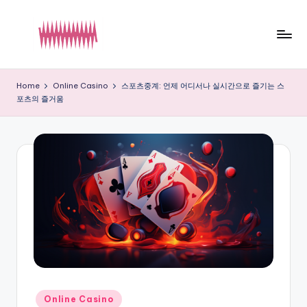
Skip
to
P
content
midlandlangarseva.com
r
Home
Online Casino
스포츠중계: 언제 어디서나 실시간으로 즐기는 스
포츠의 즐거움
e
m
iu
m
C
a
si
n
o
Posted
Online Casino