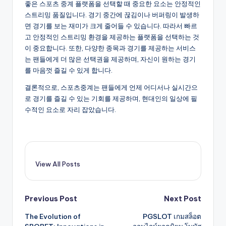
좋은 스포츠 중계 플랫폼을 선택할 때 중요한 요소는 안정적인
스트리밍 품질입니다. 경기 중간에 끊김이나 버퍼링이 발생하
면 경기를 보는 재미가 크게 줄어들 수 있습니다. 따라서 빠르
고 안정적인 스트리밍 환경을 제공하는 플랫폼을 선택하는 것
이 중요합니다. 또한, 다양한 종목과 경기를 제공하는 서비스
는 팬들에게 더 많은 선택권을 제공하며, 자신이 원하는 경기
를 마음껏 즐길 수 있게 합니다.
결론적으로, 스포츠중계는 팬들에게 언제 어디서나 실시간으
로 경기를 즐길 수 있는 기회를 제공하며, 현대인의 일상에 필
수적인 요소로 자리 잡았습니다.
View All Posts
Post
Previous Post
Next Post
The Evolution of
PGSLOT เกมสล็อต
navigation